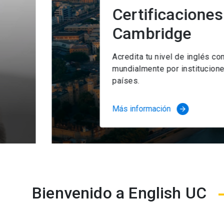
Certificaciones intern
Cambridge
Acredita tu nivel de inglés con los exámen
mundialmente por instituciones educativas 
países.
Más información
arrow_forward
Bienvenido a English UC