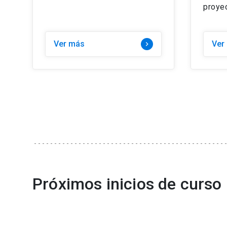
proyec
Ver más
Ver
keyboard_arrow_right
Próximos inicios de curso