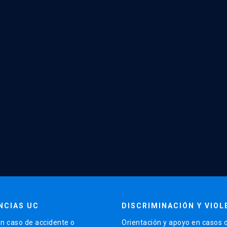
NCIAS UC
DISCRIMINACIÓN Y VIOL
n caso de accidente o
Orientación y apoyo en casos 