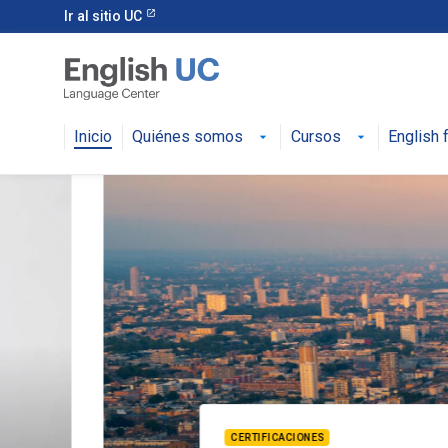
English UC
Ir al sitio UC
Inicio
Quiénes somos
Cursos
English 
CERTIFICACIONES