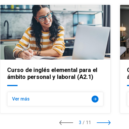
Curso de inglés elemental para el
ámbito personal y laboral (A2.1)
Ver más
arrow_forward
3
/
11