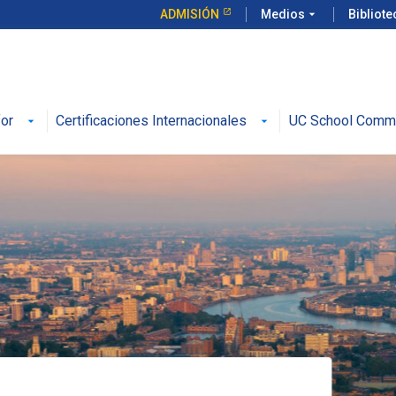
ADMISIÓN
Medios
arrow_drop_down
Bibliot
for
Certificaciones Internacionales
UC School Comm