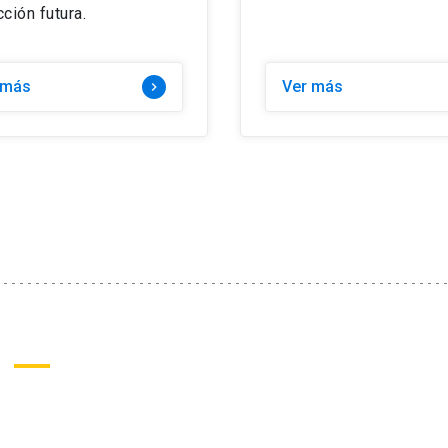
ción futura.
 más
Ver más
keyboard_arrow_right