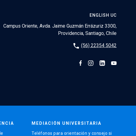
ENGLISH UC
Campus Oriente, Avda. Jaime Guzmán Errázuriz 3300,
Providencia, Santiago, Chile
phone
(56) 22354 5042
ENCIA
MEDIACIÓN UNIVERSITARIA
de
Teléfonos para orientación y consejo si