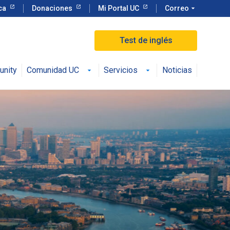
eca
Donaciones
Mi Portal UC
Correo
arrow_drop_down
Test de inglés
unity
Comunidad UC
Servicios
Noticias