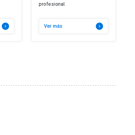
profesional.
Ver más
keyboard_arrow_right
keyboard_arrow_right